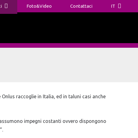
i
Foto&Video
Contattaci
IT
nlus raccoglie in Italia, ed in taluni casi anche
 che assumono impegni costanti ovvero dispongono
”.